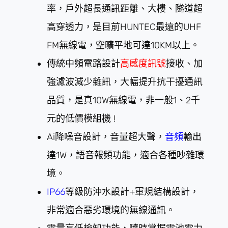
率，戶外超長通訊距離、大樓、隧道超
高穿透力，是目前HUNTEC最遠的UHF
FM無線電，空曠平地可達10KM以上。
傳統中頻電路設計
高感度訊號
接收、加
強濾波減少雜訊，大幅提升抗干擾通訊
品質，是真10W無線電，非一般1、2千
元的低價模組機 !
Ai降噪音設計，音量超大聲，
音頻
輸出
達1W，語音報頻功能，適合各種吵雜環
境。
IP66
等級防沖水設計+軍規結構設計，
非常適合惡劣環境的無線通訊。